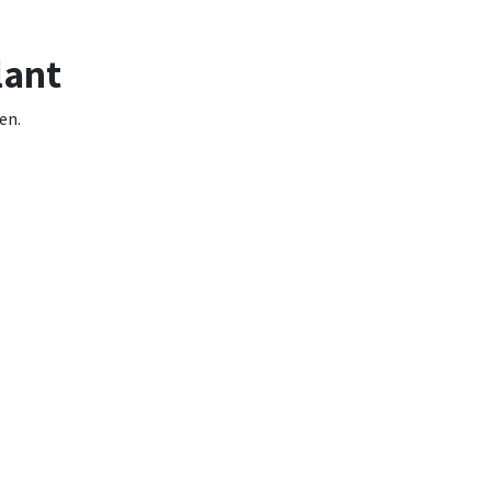
lant
en.